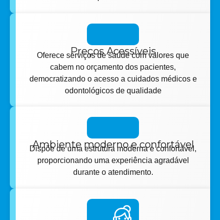
Preços Acessíveis
Oferece serviços de saúde com valores que
cabem no orçamento dos pacientes,
democratizando o acesso a cuidados médicos e
odontológicos de qualidade
Ambiente moderno e confortável
Dispõe de uma estrutura moderna e confortável,
proporcionando uma experiência agradável
durante o atendimento.