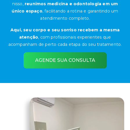
nisso,
reunimos medicina e odontologia em um
único espaço
, facilitando a rotina e garantindo um
atendimento completo.
Aqui, seu corpo e seu sorriso recebem a mesma
atenção
, com profissionais experientes que
acompanham de perto cada etapa do seu tratamento.
AGENDE SUA CONSULTA